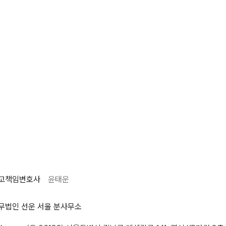
고책임변호사
윤태운
무법인 선운 서울 분사무소